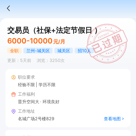
交易员（社保+法定节假日 ）
6000-10000
元/月
全职
兰州-城关区
城关区
招10人
更新：5天前
浏览：3250次
职位要求
经验不限
学历不限
工作福利
晋升空间大
环境良好
工作地址
名城广场2号楼829
查看地图