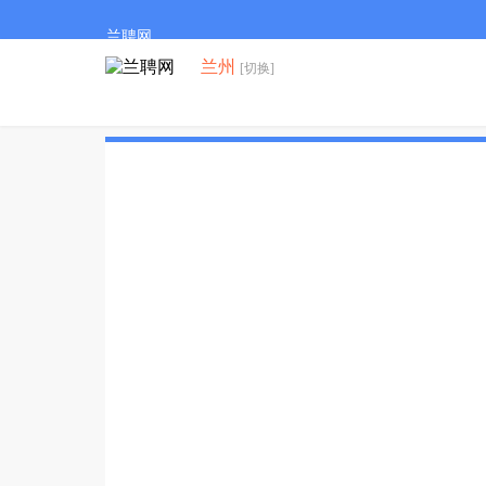
兰聘网
兰州
[切换]