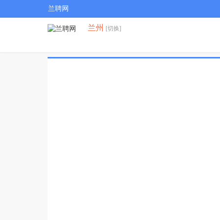
兰聘网
兰州
[切换]